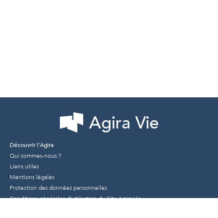
Agira Vie
Découvrir l'Agira
Qui sommes-nous ?
Liens utiles
Mentions légales
Protection des données personnelles
Conditions générales d’utilisation du Site Agira Vie
Conditions générales d’utilisation des dispositifs